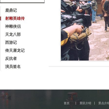
鹿鼎记
射雕英雄传
神雕侠侣
天龙八部
西游记
倚天屠龙记
反抗者
演员签名
首页
景区介绍
景点介